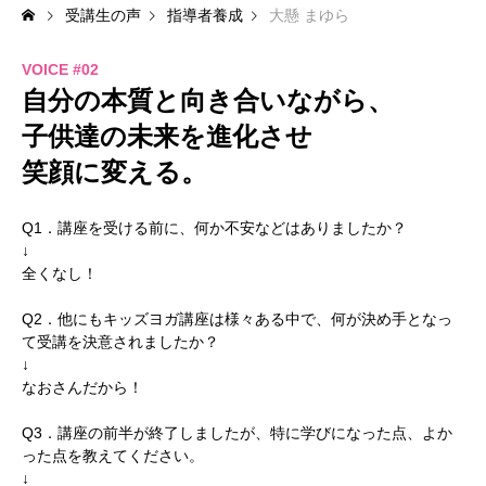
受講生の声
指導者養成
大懸 まゆら
専門講座
VOICE #02
コミュニティ
自分の本質と向き合いながら、
ウェルビィ体操講座
子供達の未来を進化させ
笑顔に変える。
NEWS STORY
記事一覧
Q1．講座を受ける前に、何か不安などはありましたか？
受講生の声
↓
全くなし！
お知らせ
Q2．他にもキッズヨガ講座は様々ある中で、何が決め手となっ
BLOG
て受講を決意されましたか？
↓
なおさんだから！
SUPPORT
サポート
Q3．講座の前半が終了しましたが、特に学びになった点、よか
よくあるご質問
った点を教えてください。
↓