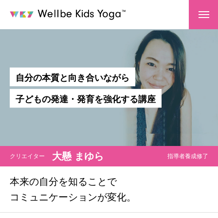
TOP
ABOUT US
私たちについて
自
分
の
本
質
と
向
き
合
い
な
が
ら
ウェルビィキッズヨガ™
子
ど
も
の
発
達
・
発
育
を
強
化
す
る
講
座
講師紹介
認定インストラクター
ウェルビィ体操認定トレーナー
大懸 まゆら
クリエイター
指導者養成修了
本来の自分を知ることで
COURSE
講座一覧
コミュニケーションが変化。
養成講座