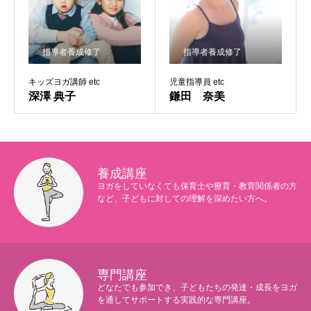
指導者養成修了
指導者養成修了
キッズヨガ講師 etc
児童指導員 etc
深澤 典子
鎌田 奈美
養成講座
ヨガをしていなくても保育士や療育・教育関係者の方
など、子どもに対しての理解を深めたい方へ。
専門講座
どなたでも参加でき、子どもたちの発達・成長をヨガ
を通してサポートする実践的な専門講座。